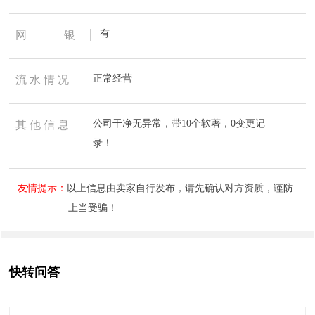
有
网
银
正常经营
流 水 情 况
公司干净无异常，带10个软著，0变更记
其 他 信 息
录！
友情提示：
以上信息由卖家自行发布，请先确认对方资质，谨防
上当受骗！
快转问答