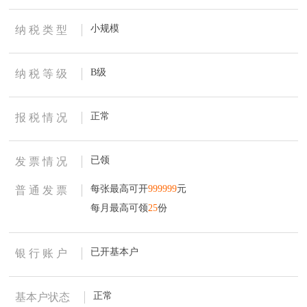
小规模
纳 税 类 型
B级
纳 税 等 级
正常
报 税 情 况
已领
发 票 情 况
每张最高可开
999999
元
普 通 发 票
每月最高可领
25
份
已开基本户
银 行 账 户
正常
基本户状态