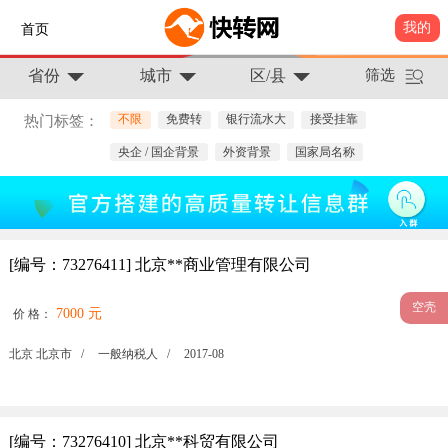
我的
首页
省份
城市
区/县
筛选
不限
免费转
银行流水大
接受挂靠
热门标签：
央企 / 国企背景
外资背景
国家局名称
[编号：73276411] 北京**商业管理有限公司
空壳
7000 元
价 格：
北京 北京市 /
一般纳税人 /
2017-08
[编号：73276410] 北京**科贸有限公司