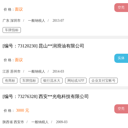
空壳
面议
价 格：
广东 深圳市 /
一般纳税人 /
2013-07
车牌指标
[编号：73120230] 昆山**润滑油有限公司
实体
面议
价 格：
江苏 苏州市 /
一般纳税人 /
2014-03
有商标
车牌指标
银行流水大
网站或APP
企业支付宝帐号
微信公众号
百度/360/搜狗/神马/今日头条账号
400电话
[编号：73276328] 西安**光电科技有限公司
AAA信用企业
质量管理体系认证
环境管理体系认证
安全体系认证
空壳
3000 元
价 格：
陕西省 西安市 /
一般纳税人 /
2009-03