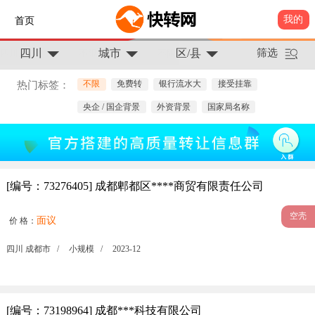
我的
首页
四川
城市
区/县
筛选
不限
免费转
银行流水大
接受挂靠
热门标签：
央企 / 国企背景
外资背景
国家局名称
[编号：73276405] 成都郫都区****商贸有限责任公司
空壳
面议
价 格：
四川 成都市 /
小规模 /
2023-12
[编号：73198964] 成都***科技有限公司