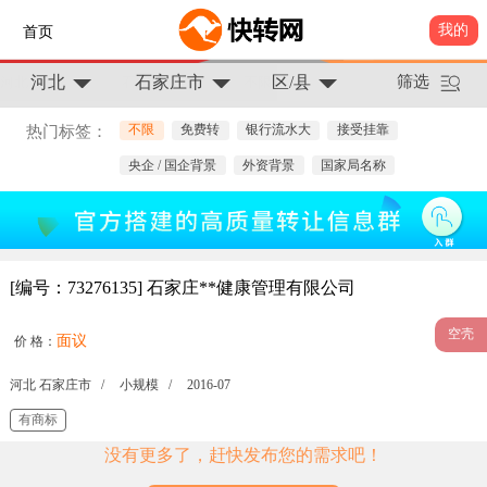
我的
首页
河北
石家庄市
区/县
筛选
不限
免费转
银行流水大
接受挂靠
热门标签：
央企 / 国企背景
外资背景
国家局名称
[编号：73276135] 石家庄**健康管理有限公司
空壳
面议
价 格：
河北 石家庄市 /
小规模 /
2016-07
有商标
没有更多了，赶快发布您的需求吧！