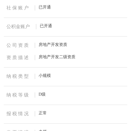
已开通
社 保 账 户
已开通
公积金账户
房地产开发资质
公 司 资 质
房地产开发二级资质
资 质 描 述
小规模
纳 税 类 型
D级
纳 税 等 级
正常
报 税 情 况