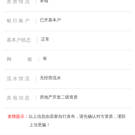
未领
发 票 情 况
已开基本户
银 行 账 户
正常
基本户状态
有
网
银
无经营流水
流 水 情 况
房地产开发二级资质
其 他 信 息
友情提示：
以上信息由卖家自行发布，请先确认对方资质，谨防
上当受骗！