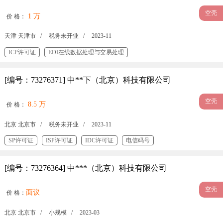
空壳
1 万
价 格：
天津 天津市 /
税务未开业 /
2023-11
ICP许可证
EDI在线数据处理与交易处理
[编号：73276371] 中**下（北京）科技有限公司
空壳
8.5 万
价 格：
北京 北京市 /
税务未开业 /
2023-11
SP许可证
ISP许可证
IDC许可证
电信码号
国内多方通信服务许可证
IP-VPN许可证
内容分发网络（CDN）许可证
[编号：73276364] 中***（北京）科技有限公司
固定网国内数据传送许可证
空壳
面议
价 格：
北京 北京市 /
小规模 /
2023-03