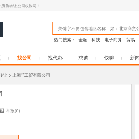
,资质转让,公司收购网！
热门搜索：
金融
科技
电子商务
贸易
页
找公司
找代办
求购
快聊
新
转让
> 上海**工贸有限公司
司
举报(0)