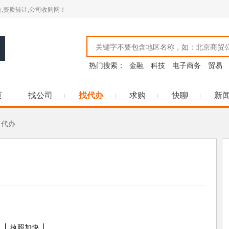
,资质转让,公司收购网！
热门搜索：
金融
科技
电子商务
贸易
页
找公司
找代办
求购
快聊
新
司代办
户
执照加快