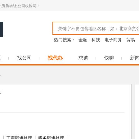
,资质转让,公司收购网！
热门搜索：
金融
科技
电子商务
贸易
页
找公司
找代办
求购
快聊
新
办
务
名
工商疑难处理
税务疑难处理