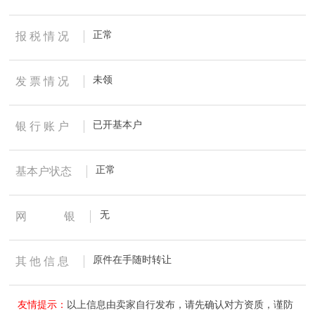
正常
报 税 情 况
未领
发 票 情 况
已开基本户
银 行 账 户
正常
基本户状态
无
网
银
原件在手随时转让
其 他 信 息
友情提示：
以上信息由卖家自行发布，请先确认对方资质，谨防