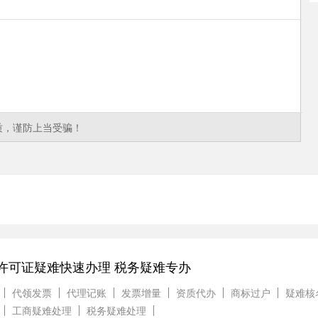
质，谨防上当受骗！
文许可证疑难快速办理 税务疑难专办
代领发票
代理记账
发票增量
资质代办
商标过户
疑难核
工商疑难处理
税务疑难处理