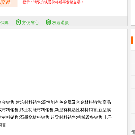
保交易
提示：请双方谈妥价格后再发起交易！
全保障
方便省心
极速退款
合金销售;建筑材料销售;高性能有色金属及合金材料销售;高品
成材料销售;稀土功能材料销售;新型有机活性材料销售;新型膜
封材料销售;石墨烧材料销售;超导材料销售;机械设备销售;电子
销售