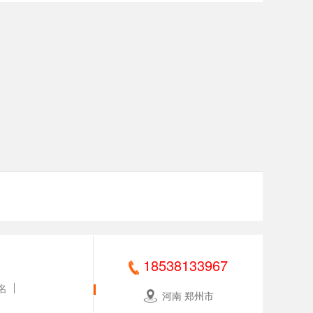
18538133967
名
河南 郑州市