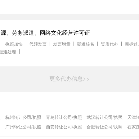
资源、劳务派遣、网络文化经营许可证
执照加快
代领发票
发票增量
疑难核名
资质代办
商标过
疑难处理
更多代办信息>>
照
杭州转让公司/执照
青岛转让公司/执照
武汉转让公司/执照
天津
照
广州转让公司/执照
西安转让公司/执照
合肥转让公司/执照
石家