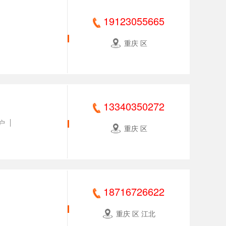
19123055665
重庆 区
13340350272
户
重庆 区
18716726622
重庆 区 江北