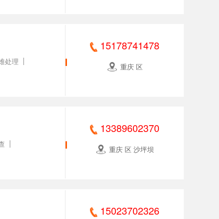
15178741478
难处理
重庆 区
13389602370
查
重庆 区 沙坪坝
15023702326