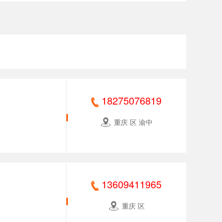
18275076819
重庆 区 渝中
13609411965
重庆 区