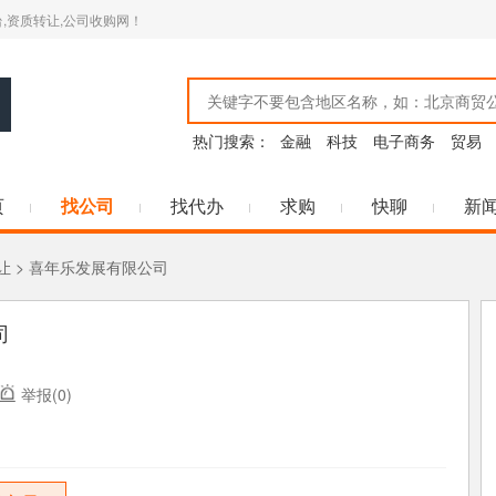
,资质转让,公司收购网！
热门搜索：
金融
科技
电子商务
贸易
页
找公司
找代办
求购
快聊
新
让
> 喜年乐发展有限公司
司
举报(0)