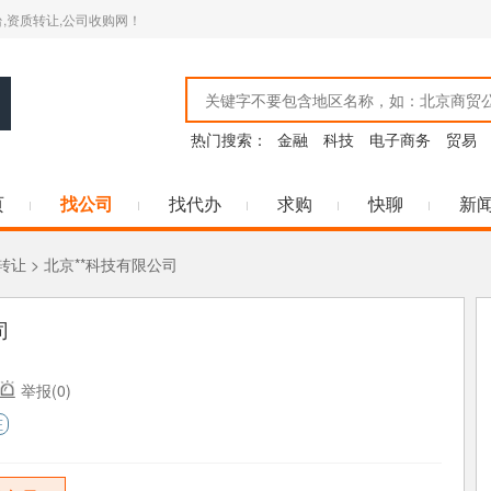
,资质转让,公司收购网！
热门搜索：
金融
科技
电子商务
贸易
页
找公司
找代办
求购
快聊
新
转让
> 北京**科技有限公司
司
举报(0)
证