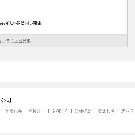
要的联系微信同步谢谢
质，谨防上当受骗！
限公司
资质代办
商标过户
专利过户
法律援助
疑难核名
尽业调